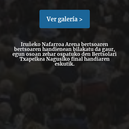
Ver galería >
Iruñeko Nafarroa Arena bertsoaren
bertsoaren handienean bilakatu da gaur,
egun osoan zehar ospatuko den Bertsolari
Txapelkea Nagusiko final handiaren
eskutik.