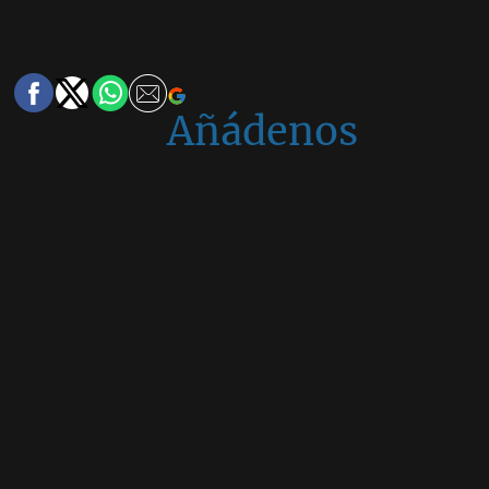
Añádenos
en
Google