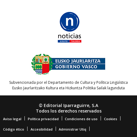
Subvencionada por el Departamento de Cultura y Política Lingüística
Eusko Jaurlaritzako Kultura eta Hizkuntza Politika Sailak lagunduta
© Editorial Iparraguirre, S.A
Todos los derechos reservados
Aviso legal
Política privacidad
Condiciones de uso
Cookies
Código ético
Accesibilidad
Administrar Utiq