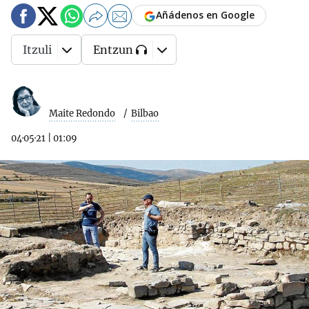
Añádenos en Google
Itzuli
Entzun
Maite Redondo
Bilbao
04·05·21
|
01:09