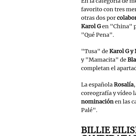
En la categoría de m
favorito con tres me
otras dos por
colabo
Karol G
en "China" po
"Qué Pena".
"Tusa" de
Karol G y 
y "Mamacita" de
Bla
completan el aparta
La española
Rosalía
coreografía y vídeo 
nominación
en las c
Palé".
BILLIE EILI