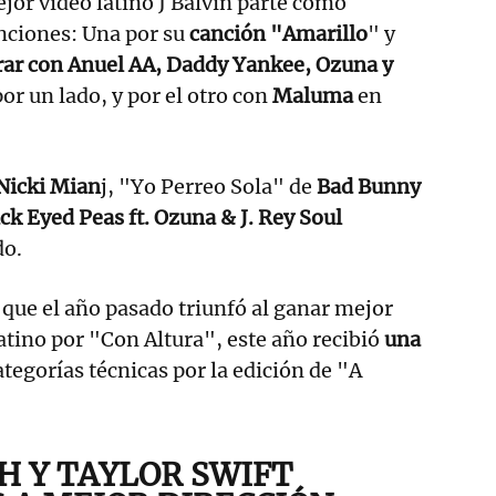
ejor vídeo latino J Balvin parte como
nciones: Una por su
canción "Amarillo
" y
rar con Anuel AA, Daddy Yankee, Ozuna y
r un lado, y por el otro con
Maluma
en
Nicki Mian
j, "Yo Perreo Sola" de
Bad Bunny
ck Eyed Peas ft. Ozuna & J. Rey Soul
do.
, que el año pasado triunfó al ganar mejor
latino por "Con Altura", este año recibió
una
ategorías técnicas por la edición de "A
SH Y TAYLOR SWIFT