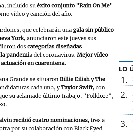
a, incluido su
éxito conjunto "Rain On Me
"
omo vídeo y canción del año.
ardones, que celebrarán una
gala sin público
ueva York
, anunciaron este jueves sus
dieron dos
categorías diseñadas
 la pandemi
a del coronavirus:
Mejor vídeo
 actuación en cuarentena.
LO 
1
iana Grande se situaron
Billie Eilish y The
candidaturas cada uno, y
Taylor Swift,
con
2
que su aclamado último trabajo, "Folklore",
zo.
alvin recibió cuatro nominaciones
, tres a
3
 otra por su colaboración con Black Eyed