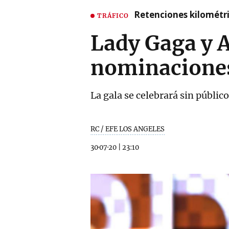
Retenciones kilométri
TRÁFICO
Lady Gaga y A
nominacione
La gala se celebrará sin públi
RC / EFE LOS ANGELES
30·07·20
|
23:10