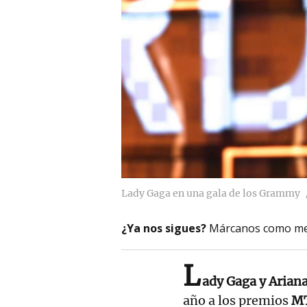
Lady Gaga en una gala de los Grammy
¿Ya nos sigues?
Márcanos como me
L
ady Gaga y Arian
año a los premios
MT