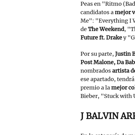
Peas en "Ritmo (Bad 
candidatos a
mejor v
Me": "Everything I
de
The Weekend
, "
Future ft. Drake
y "G
Por su parte,
Justin 
Post Malone, Da Ba
nombrados
artista d
ese apartado, tendrá
premio a la
mejor co
Bieber, "Stuck with 
J BALVIN A