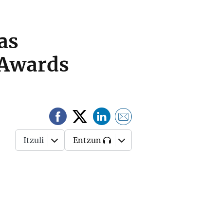
as
 Awards
Itzuli
Entzun