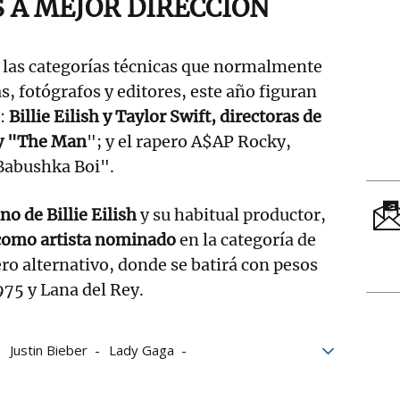
 A MEJOR DIRECCIÓN
 las categorías técnicas que normalmente
s, fotógrafos y editores, este año figuran
:
Billie Eilish y Taylor Swift, directoras de
 y "The Man
"; y el rapero A$AP Rocky,
"Babushka Boi".
o de Billie Eilish
y su habitual productor,
como artista nominado
en la categoría de
ro alternativo, donde se batirá con pesos
75 y Lana del Rey.
Justin Bieber
Lady Gaga
Nominaciones
Rosalía