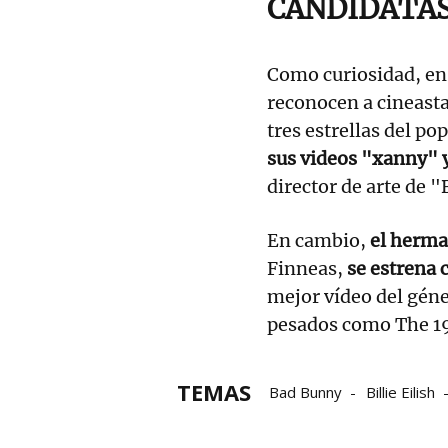
CANDIDATAS
Como curiosidad, en
reconocen a cineasta
tres estrellas del pop
sus videos "xanny"
director de arte de 
En cambio,
el herman
Finneas,
se estrena 
mejor vídeo del géne
pesados como The 19
TEMAS
Bad Bunny
Billie Eilish
MTV Video Music Awards