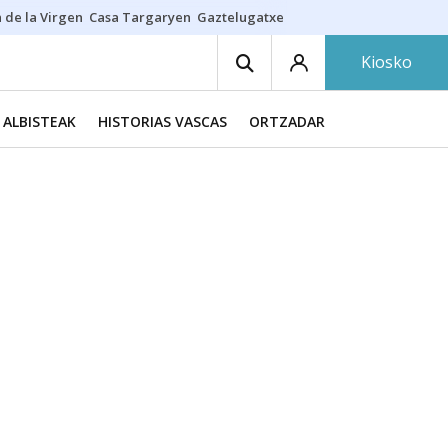
 de la Virgen
Casa Targaryen
Gaztelugatxe
Athletic
Aste Nagusia
C
Kiosko
ALBISTEAK
HISTORIAS VASCAS
ORTZADAR