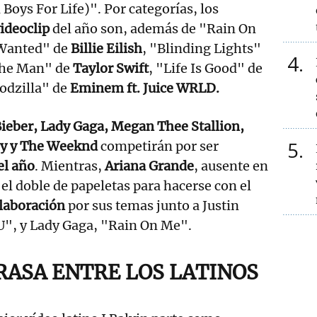
Boys For Life)". Por categorías, los
ideoclip
del año son, además de "Rain On
 Wanted" de
Billie Eilish
, "Blinding Lights"
4
The Man" de
Taylor Swift
, "Life Is Good" de
odzilla" de
Eminem ft. Juice WRLD.
Bieber, Lady Gaga, Megan Thee Stallion,
5
by y The Weeknd
competirán por ser
el año
. Mientras,
Ariana Grande
, ausente en
 el doble de papeletas para hacerse con el
laboración
por sus temas junto a Justin
U", y Lady Gaga, "Rain On Me".
RRASA ENTRE LOS LATINOS