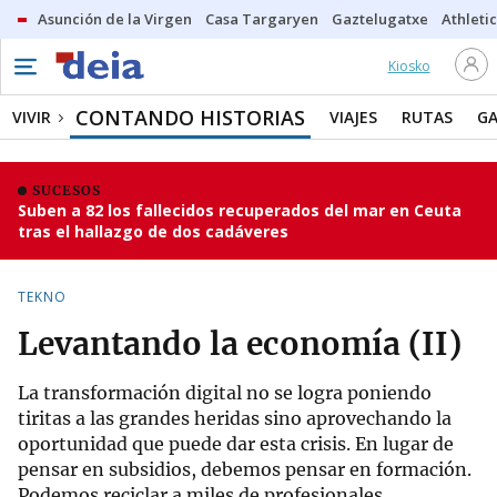
Asunción de la Virgen
Casa Targaryen
Gaztelugatxe
Athletic
Kiosko
CONTANDO HISTORIAS
VIVIR
VIAJES
RUTAS
G
SUCESOS
Suben a 82 los fallecidos recuperados del mar en Ceuta
tras el hallazgo de dos cadáveres
TEKNO
Levantando la economía (II)
La transformación digital no se logra poniendo
tiritas a las grandes heridas sino aprovechando la
oportunidad que puede dar esta crisis. En lugar de
pensar en subsidios, debemos pensar en formación.
Podemos reciclar a miles de profesionales