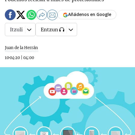
Añádenos en Google
Itzuli
Entzun
Juan de la Herrán
10·04·20
|
04:00