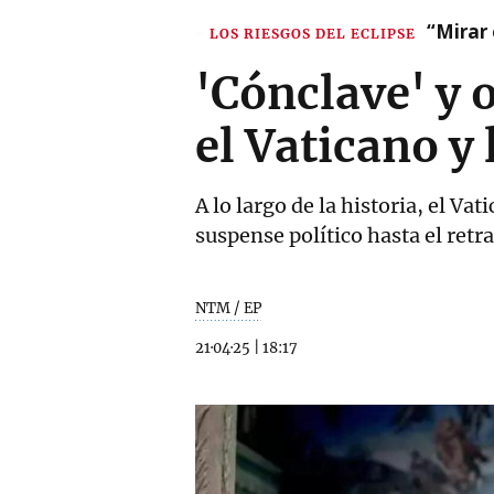
“Mirar 
LOS RIESGOS DEL ECLIPSE
'Cónclave' y 
el Vaticano y 
A lo largo de la historia, el Va
suspense político hasta el retr
NTM / EP
21·04·25
|
18:17