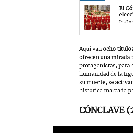
El Có
elecc
Iria Lo
Aquí van
ocho títulos
ofrecen una mirada p
protagonistas, para e
humanidad de la figu
su muerte, se activa
histórico marcado po
CÓNCLAVE (