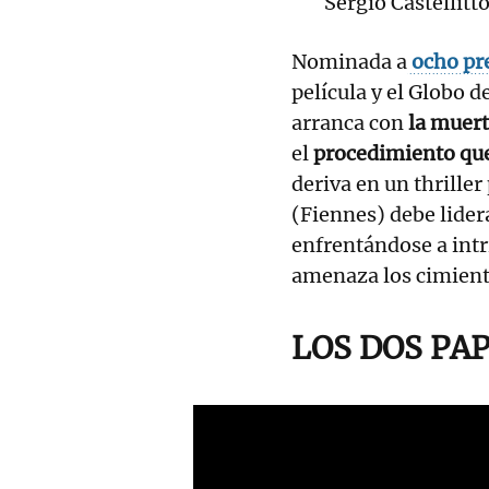
Sergio Castellitto
Nominada a
ocho pr
película y el Globo d
arranca con
la muert
el
procedimiento que 
deriva en un thriller
(Fiennes) debe lidera
enfrentándose a intr
amenaza los cimiento
LOS DOS PAP