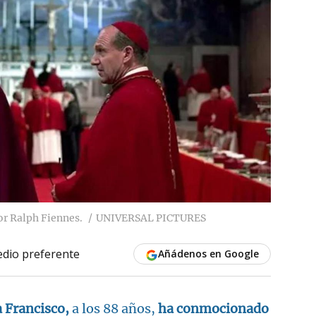
or Ralph Fiennes.
UNIVERSAL PICTURES
dio preferente
Añádenos en Google
 Francisco
,
a los 88 años,
ha conmocionado