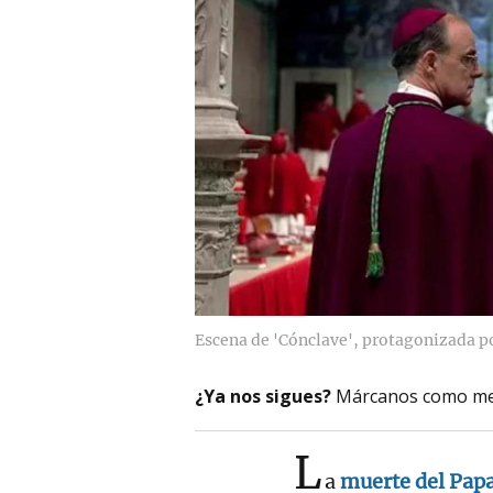
Escena de 'Cónclave', protagonizada p
¿Ya nos sigues?
Márcanos como me
L
a
muerte del Papa