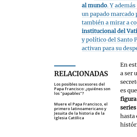
al mundo
. Y además 
un papado marcado po
también a mirar a c
institucional del Vat
y político del Santo
activan para su desp
En est
RELACIONADAS
a ser 
secret
Los posibles sucesores del
Papa Francisco: ¿quiénes son
es que
los "papables"?
figura
Muere el Papa Francisco, el
series
primero latinoamericano y
Jesuita de la historia de la
hasta 
Iglesia Católica
histór