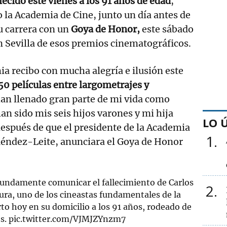
lecido este vienes a los 91 años de edad
,
la Academia de Cine, junto un día antes de
u carrera con un
Goya de Honor,
este sábado
n Sevilla de esos premios cinematográficos.
ia recibo con mucha alegría e ilusión este
0 películas entre largometrajes y
an llenado gran parte de mi vida como
han sido mis seis hijos varones y mi hija
LO 
espués de que el presidente de la Academia
1
éndez-Leite, anunciara el Goya de Honor
undamente comunicar el fallecimiento de Carlos
2
ra, uno de los cineastas fundamentales de la
rto hoy en su domicilio a los 91 años, rodeado de
os.
pic.twitter.com/VJMJZYnzm7