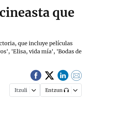
 cineasta que
ctoria, que incluye películas
', 'Elisa, vida mía', 'Bodas de
Itzuli
Entzun