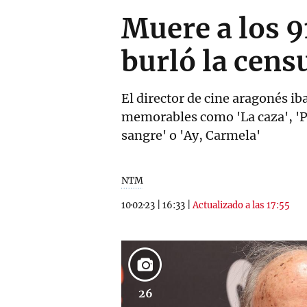
Muere a los 9
burló la cens
El director de cine aragonés ib
memorables como 'La caza', 'Pe
sangre' o 'Ay, Carmela'
NTM
10·02·23
|
16:33
|
Actualizado a las 17:55
26