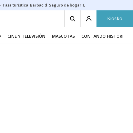
o
Tasa turística
Barbacid
Seguro de hogar
Lío Athletic-Osasuna
Mast
Kiosko
D
CINE Y TELEVISIÓN
MASCOTAS
CONTANDO HISTORIAS