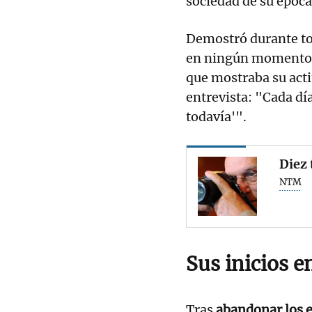
sociedad de su época
Demostró durante tod
en ningún momento, 
que mostraba su acti
entrevista: "Cada día
todavía'".
Diez 
NTM
Sus inicios en
Tras
abandonar los e