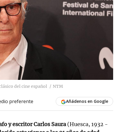
clásico del cine español
NTM
dio preferente
Añádenos en Google
afo y escritor Carlos Saura
(Huesca, 1932 -