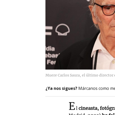
Muere Carlos Saura, el último director 
¿Ya nos sigues?
Márcanos como me
E
l
cineasta, fotógr