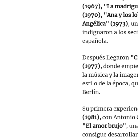
(1967), "La madrigue
(1970), "Ana y los l
Angélica" (1973)
, u
indignaron a los sec
española.
Después llegaron
"Cr
(1977),
donde empiez
la música y la imagen
estilo de la época, q
Berlín.
Su primera experienc
(1981),
con Antonio 
"El amor brujo"
, un
consigue desarrollar