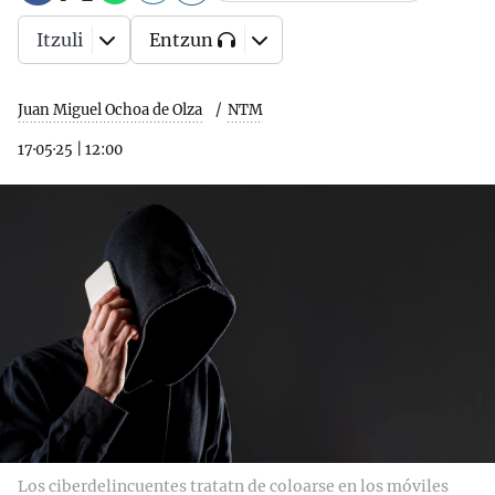
Itzuli
Entzun
Juan Miguel Ochoa de Olza
NTM
17·05·25
|
12:00
Los ciberdelincuentes tratatn de coloarse en los móviles