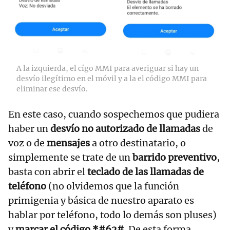
A la izquierda, el cígo MMI para averiguar si hay un
desvío ilegítimo en el móvil y a la el código MMI para
eliminar ese desvío.
En este caso, cuando sospechemos que pudiera
haber un
desvío no autorizado de llamadas
de
voz o de
mensajes
a otro destinatario, o
simplemente se trate de un
barrido preventivo
,
basta con abrir el
teclado de las llamadas de
teléfono
(no olvidemos que la función
primigenia y básica de nuestro aparato es
hablar por teléfono, todo lo demás son pluses)
y
marcar el código *#62#
. De esta forma