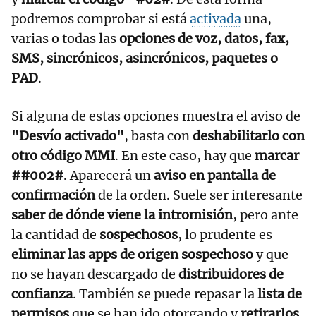
podremos comprobar si está
activada
una,
varias o todas las
opciones de voz, datos, fax,
SMS, sincrónicos, asincrónicos, paquetes o
PAD
.
Si alguna de estas opciones muestra el aviso de
"Desvío activado"
, basta con
deshabilitarlo con
otro código MMI
. En este caso, hay que
marcar
##002#
. Aparecerá un
aviso en pantalla de
confirmación
de la orden. Suele ser interesante
saber de dónde viene la intromisión
, pero ante
la cantidad de
sospechosos
, lo prudente es
eliminar las apps de origen sospechoso
y que
no se hayan descargado de
distribuidores de
confianza
. También se puede repasar la
lista de
permisos
que se han ido otorgando y
retirarlos