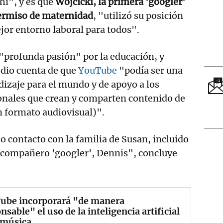
hí", y es que
Wojcicki, la primera 'googler'
permiso de maternidad
, "utilizó su posición
jor entorno laboral para todos".
"profunda pasión" por la educación, y
e dio cuenta de que
YouTube
"podía ser una
izaje para el mundo y de apoyo a los
ionales que crean y comparten contenido de
n formato audiovisual)".
 contacto con la familia de Susan, incluido
 compañero 'googler', Dennis", concluye
ube incorporará "de manera
nsable" el uso de la inteligencia artificial
 música