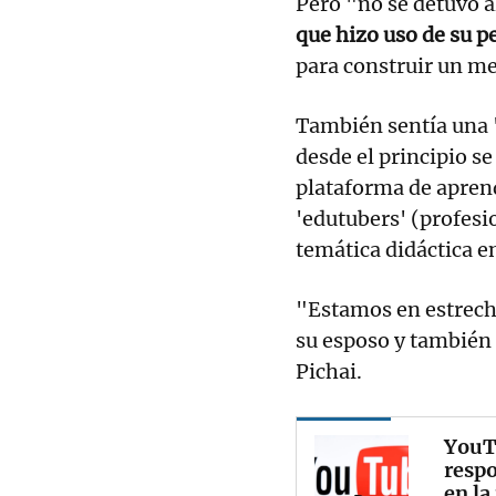
Pero "no se detuvo a
que hizo uso de su 
para construir un me
También sentía una 
desde el principio s
plataforma de aprend
'edutubers' (profes
temática didáctica e
"Estamos en estrecho
su esposo y también
Pichai.
YouT
respo
en la