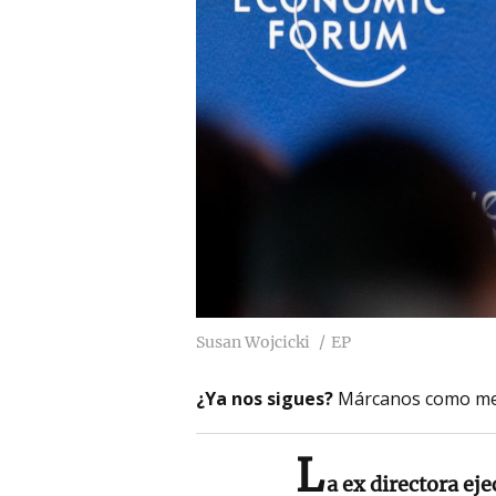
Susan Wojcicki
EP
¿Ya nos sigues?
Márcanos como me
L
a ex directora ej