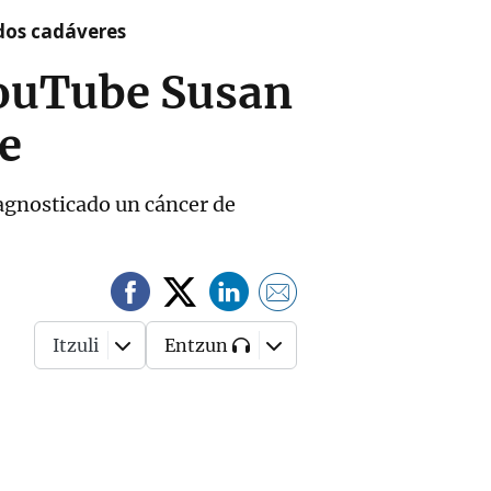
 dos cadáveres
YouTube Susan
e
iagnosticado un cáncer de
Itzuli
Entzun