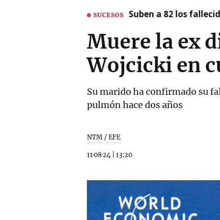
Suben a 82 los fallec
SUCESOS
Muere la ex d
Wojcicki en c
Su marido ha confirmado su fal
pulmón hace dos años
NTM / EFE
11·08·24
|
13:20