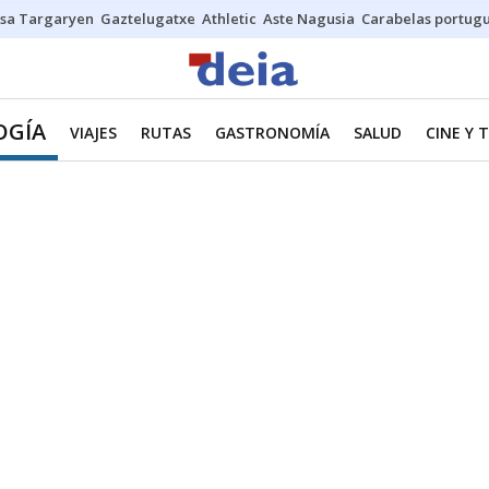
sa Targaryen
Gaztelugatxe
Athletic
Aste Nagusia
Carabelas portug
OGÍA
VIAJES
RUTAS
GASTRONOMÍA
SALUD
CINE Y 