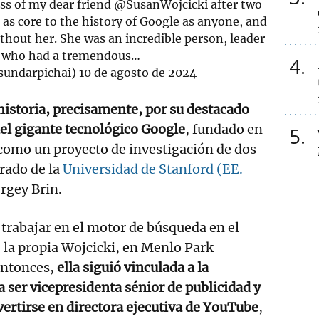
ss of my dear friend
@SusanWojcicki
after two
s as core to the history of Google as anyone, and
ithout her. She was an incredible person, leader
d who had a tremendous…
4
sundarpichai)
10 de agosto de 2024
 historia, precisamente, por su destacado
del gigante tecnológico Google
, fundado en
5
como un proyecto de investigación de dos
rado de la
Universidad de Stanford (EE.
ergey Brin.
rabajar en el motor de búsqueda en el
 la propia Wojcicki, en Menlo Park
entonces,
ella siguió vinculada a la
 ser vicepresidenta sénior de publicidad y
ertirse en directora ejecutiva de YouTube
,