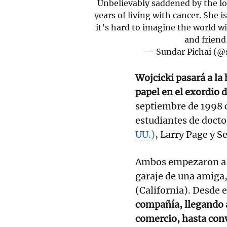
Unbelievably saddened by the lo
years of living with cancer. She i
it’s hard to imagine the world w
and frien
— Sundar Pichai (@
Wojcicki pasará a la
papel en el exordio 
septiembre de 1998 
estudiantes de docto
UU.)
, Larry Page y S
Ambos empezaron a t
garaje de una amiga,
(California). Desde 
compañía, llegando a
comercio, hasta conv