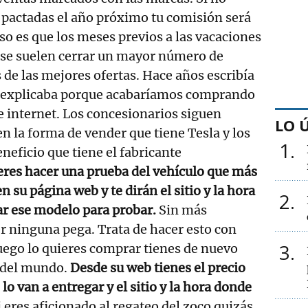
s pactadas el año próximo tu comisión será
o es que los meses previos a las vacaciones
 se suelen cerrar un mayor número de
 de las mejores ofertas. Hace años escribía
ue explicaba porque acabaríamos comprando
de internet. Los concesionarios siguen
LO 
en la forma de vender que tiene Tesla y los
1
neficio que tiene el fabricante
eres hacer una prueba del vehículo que más
en su página web y te dirán el sitio y la hora
2
ar ese modelo para probar.
Sin más
r ninguna pega. Trata de hacer esto con
3
luego lo quieres comprar tienes de nuevo
s del mundo.
Desde su web tienes el precio
 lo van a entregar y el sitio y la hora donde
 eres aficionado al regateo del zoco quizás