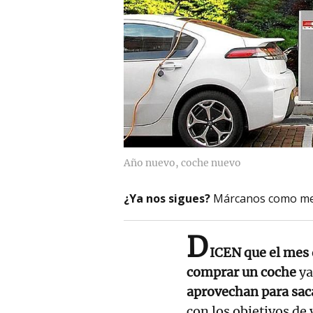
Año nuevo, coche nuevo
¿Ya nos sigues?
Márcanos como me
D
ICEN que el mes
comprar un coche
ya
aprovechan para saca
con los objetivos de