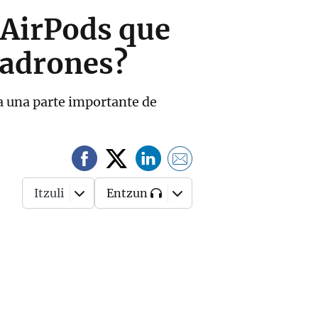
s AirPods que
 ladrones?
a una parte importante de
Itzuli
Entzun