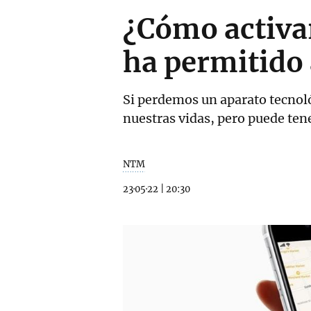
¿Cómo activar
ha permitido 
Si perdemos un aparato tecnoló
nuestras vidas, pero puede ten
NTM
23·05·22
|
20:30