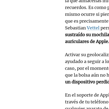
la que almacenas inf
recuerdos. Es como p
mismo ocurre si pier
que es precisamente 
Sebastian
Vettel
per
sustraído su mochila
auriculares de Apple
Activar su geolocali
ayudado a seguir a l
caso, por el momento,
que la bolsa aún no 
un dispositivo perdi
En el soporte de App
través de tu teléfon
cualquier aparato de