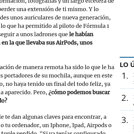
ormación, fotografías y un largo etcétera de
erder una extensión de ti mismo. Y lo
des unos auriculares de nueva generación,
lo que ha permitido al piloto de Fórmula 1
seguir a unos ladrones que
le habían
 en la que llevaba sus AirPods, unos
.
LO 
zación de manera remota ha sido lo que le ha
1
os portadores de su mochila, aunque en este
 no haya tenido un final del todo feliz, ya
ha aparecido. Pero,
¿cómo podemos buscar
2
do?
le te dan algunas claves para encontrar, a
3
o o tu ordenador, un Iphone, Ipad, Airpods o
 Apple perdido. "Si ya tenías configurado