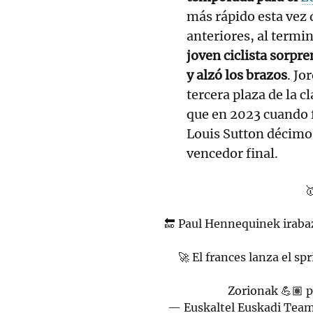
más rápido esta vez 
anteriores, al termi
joven ciclista sorpre
y alzó los brazos
. Jo
tercera plaza de la cl
que en 2023 cuando 
Louis Sutton décimo
vencedor final.

🔚 Paul Hennequinek iraba
🚀 El frances lanza el spr
Zorionak 💪🏽
p
— Euskaltel Euskadi Tea