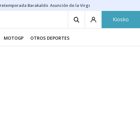
retemporada Barakaldo
Asunción de la Virgen
Casa Targaryen
Gazt
Kiosko
MOTOGP
OTROS DEPORTES