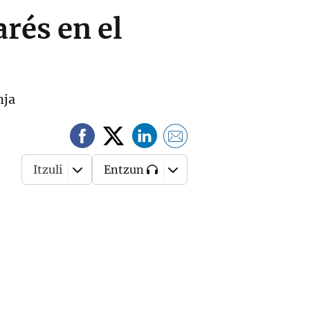
rés en el
nja
Itzuli
Entzun