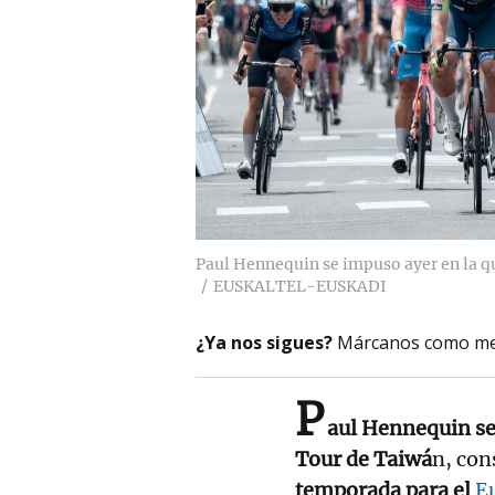
Paul Hennequin se impuso ayer en la q
EUSKALTEL-EUSKADI
¿Ya nos sigues?
Márcanos como me
P
aul Hennequin se 
Tour de Taiwá
n, con
temporada para el
E