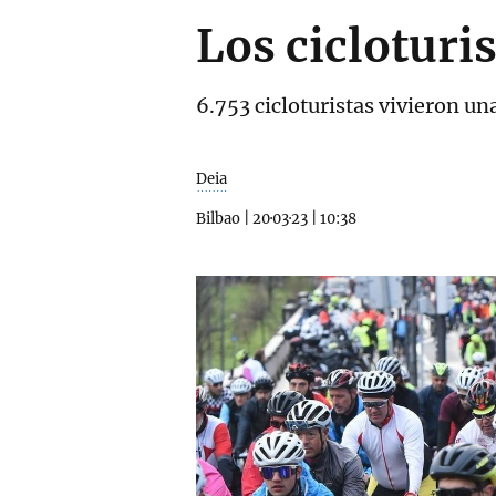
Los cicloturi
6.753 cicloturistas vivieron un
Deia
Bilbao
|
20·03·23
|
10:38