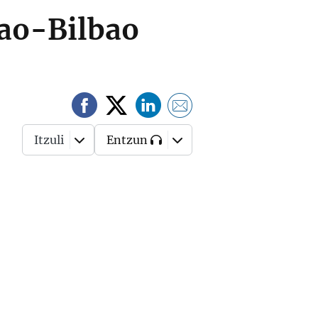
lbao-Bilbao
Itzuli
Entzun