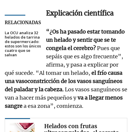
Explicación científica
RELACIONADAS
“¿Os ha pasado estar tomando
La OCU analiza 32
helados de tarrina
un helado y sentir que se te
de supermercado:
estos son los únicos
congela el cerebro?
Pues que
cuatro que se
salvan
sepáis que es algo frecuente”,
afirma, y pasa a explicar por
qué sucede. “Al tomar un helado,
el frío causa
una vasoconstricción de los vasos sanguíneos
del paladar y la cabeza.
Los vasos sanguíneos se
van a hacer más pequeños y
va a llegar menos
sangre
a esa zona”, comienza.
Helados con frutas