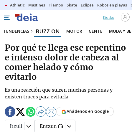
Athletic
Mastines
Tiempo
Skate
Eclipse
Robos en playas
Kiosko
BUZZ ON
TENDENCIAS
MOTOR
GENTE
MODA Y BE
Por qué te llega ese repentino
e intenso dolor de cabeza al
comer helado y cómo
evitarlo
Es una reacción que sufren muchas personas y
existen trucos para evitarla
Añádenos en Google
Itzuli
Entzun