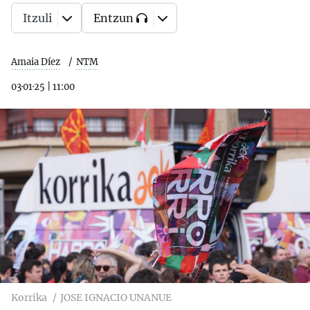
Itzuli
Entzun
Amaia Díez
NTM
03·01·25
|
11:00
Korrika
JOSE IGNACIO UNANUE