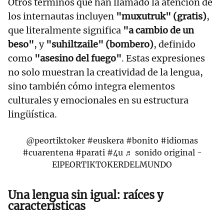
Otros términos que han llamado la atención de
los internautas incluyen
"muxutruk" (gratis)
,
que literalmente significa
"a cambio de un
beso"
, y
"suhiltzaile" (bombero)
, definido
como
"asesino del fuego"
. Estas expresiones
no solo muestran la creatividad de la lengua,
sino también cómo integra elementos
culturales y emocionales en su estructura
lingüística.
@peortiktoker
#euskera
#bonito
#idiomas
#cuarentena
#parati
#4u
♬ sonido original -
ElPEORTIKTOKERDELMUNDO
Una lengua sin igual: raíces y
características