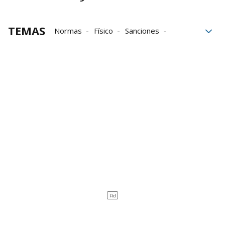
TEMAS
Normas
Físico
Sanciones
hostelería
Camareros
Soy Camarero
Oferta de empleo