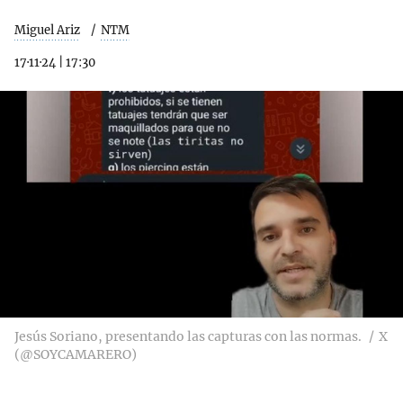
Miguel Ariz
NTM
17·11·24
|
17:30
Jesús Soriano, presentando las capturas con las normas.
X
(@SOYCAMARERO)