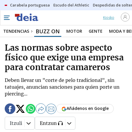
Carabela portuguesa
Escudo del Athletic
Despedidas de solte
Kiosko
BUZZ ON
TENDENCIAS
MOTOR
GENTE
MODA Y BE
Las normas sobre aspecto
físico que exige una empresa
para contratar camareros
Deben llevar un "corte de pelo tradicional", sin
tatuajes, anuncian sanciones para quien porte un
piercing...
Añádenos en Google
Itzuli
Entzun