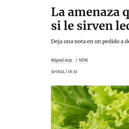
La amenaza qu
si le sirven l
Deja una nota en un pedido a d
Miguel Ariz
NTM
31·03·24
|
16:31