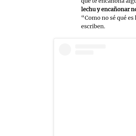
que te encañona alg
lechu y encañonar no
“Como no sé qué es l
escriben.