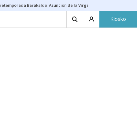
retemporada Barakaldo
Asunción de la Virgen
Casa Targaryen
Gazt
Kiosko