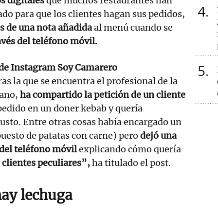
s digitales
que muchos restaurantes han
4
ado para que los clientes hagan sus pedidos,
és de una nota añadida
al menú cuando se
avés del teléfono móvil.
5
 de Instagram Soy Camarero
tras la que se encuentra el profesional de la
iano,
ha compartido la petición de un cliente
pedido en un doner kebab y quería
gusto. Entre otras cosas había encargado un
esto de patatas con carne) pero
dejó una
 del teléfono móvil
explicando cómo quería
 clientes peculiares”,
ha titulado el post.
ay lechuga