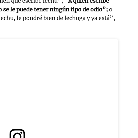
uien que escribe lechu”;
“A quien escribe
 se le puede tener ningún tipo de odio”;
o
echu, le pondré bien de lechuga y ya está”,