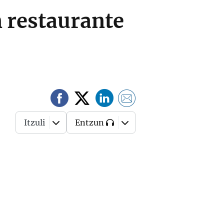
n restaurante
Itzuli
Entzun