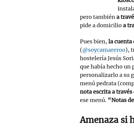
kiosco
instal
pero también
a trav
pide a domicilio
a tr
Pues bien,
la cuenta
(
@soycamareroo
), 
hostelería Jesús Sor
que había hecho un 
personalizarlo a su 
menú pedrata (compu
nota escrita a través
ese menú.
“Notas de
Amenaza si h