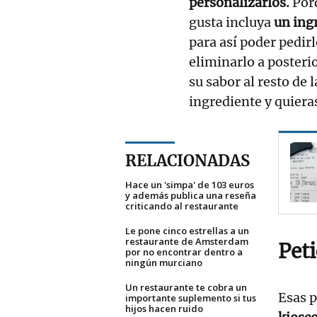
personalizarlos.
Porq
gusta incluya
un ingr
para así poder pedir
eliminarlo a posterio
su sabor al resto de 
ingrediente y quieras
RELACIONADAS
Hace un 'simpa' de 103 euros
y además publica una reseña
criticando al restaurante
Le pone cinco estrellas a un
restaurante de Amsterdam
Peti
por no encontrar dentro a
ningún murciano
Un restaurante te cobra un
Esas 
importante suplemento si tus
hijos hacen ruido