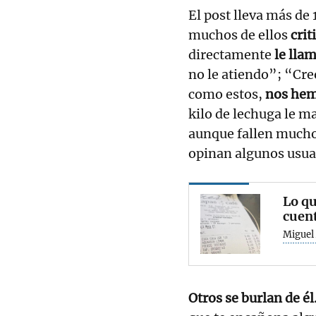
El post lleva más de
muchos de ellos
crit
directamente
le llam
no le atiendo”; “Cr
como estos,
nos hem
kilo de lechuga le ma
aunque fallen much
opinan algunos usua
Lo qu
cuent
Miguel
Otros se burlan de él