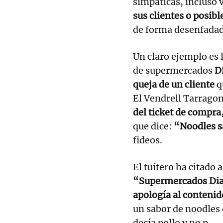
simpáticas, incluso 
sus clientes o posibl
de forma desenfadad
Un claro ejemplo es 
de supermercados
D
queja de un cliente
q
El Vendrell Tarragon
del ticket de compra
que dice:
“Noodles s
fideos.
El tuitero ha citado 
“Supermercados Dia 
apología al contenid
un sabor de noodles 
decía pollo y no p_