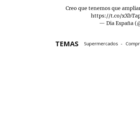
Creo que tenemos que ampliar e
https://t.co/xXbTa
— Dia España 
TEMAS
Supermercados
Compr
Comunicación
Twitter