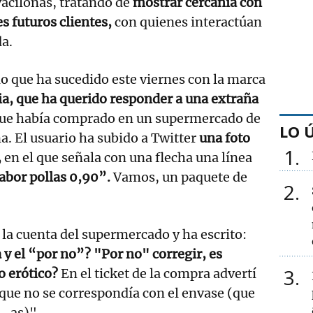
vacilonas, tratando de
mostrar cercanía con
es futuros clientes,
con quienes interactúan
a.
lo que ha sucedido este viernes con la marca
ia, que ha querido responder a una extraña
ue había comprado en un supermercado de
LO 
a. El usuario ha subido a Twitter
una foto
1
,
en el que señala con una flecha una línea
abor pollas 0,90”.
Vamos, un paquete de
2
a la cuenta del supermercado y ha escrito:
y el “por no”? "Por no" corregir, es
3
o erótico?
En el ticket de la compra advertí
que no se correspondía con el envase (que
__as)".