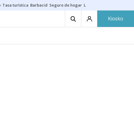
o
Tasa turística
Barbacid
Seguro de hogar
Lío Athletic-Osasuna
Mast
Kiosko