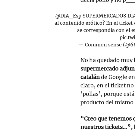
@DIA_Esp
SUPERMERCADOS DIA Y 
al contenido erótico? En el ticke
se correspondía con el 
pic.tw
— Common sense (@6
No ha quedado muy bi
supermercado adjunt
catalán
de Google en
claro, en el ticket no
‘pollas’, porque está
producto del mismo t
“Creo que tenemos qu
nuestros tickets...”,