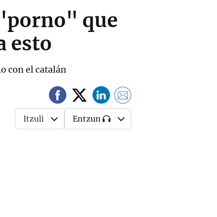
 "porno" que
a esto
no con el catalán
Itzuli
Entzun