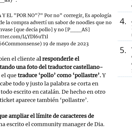
EL "POR NO"?" Por no" corregir, Es apología
4
t de la compra advertí un sabor de noodles que no
envase [que decía pollo] y no [P___AS]
itter.com/I4YDl6uT1l
66Commonsense)
19 de mayo de 2023
5
en el cliente a
l responderle el
ando una foto del traductor castellano-
 el que
traduce ‘pollo’ como ‘pollastre’.
Y
 cabe todo y justo la palabra se corta en
 todo escrito en catalán. De hecho en otro
icket aparece también ‘pollastre’.
e ampliar el límite de caracteres de
ha escrito el community manager de Dia.