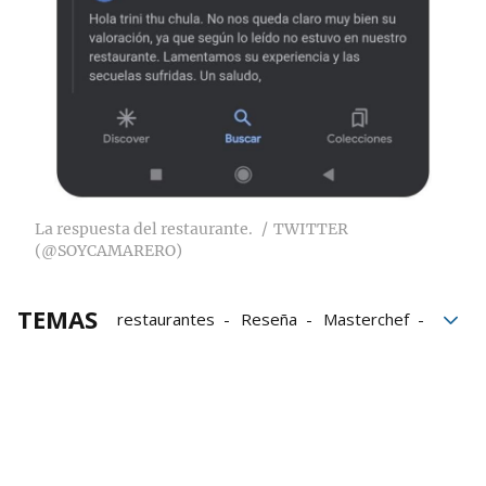
La respuesta del restaurante.
TWITTER
(@SOYCAMARERO)
TEMAS
restaurantes
Reseña
Masterchef
Viral
Críticas
Twitter