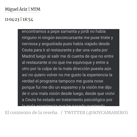
Miguel Áriz | NTM
11·04·23
|
18:54
El comienzo de la reseña.
TWITTER (@SOYCAMARERO)