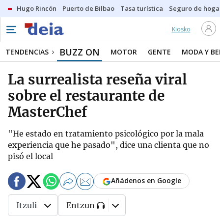
Hugo Rincón
Puerto de Bilbao
Tasa turística
Seguro de hoga
Kiosko
BUZZ ON
TENDENCIAS
MOTOR
GENTE
MODA Y BE
La surrealista reseña viral
sobre el restaurante de
MasterChef
"He estado en tratamiento psicológico por la mala
experiencia que he pasado", dice una clienta que no
pisó el local
Añádenos en Google
Itzuli
Entzun