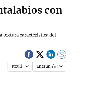
ntalabios con
 textura característica del
Itzuli
Entzun