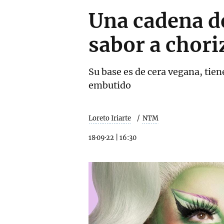
Una cadena de
sabor a chori
Su base es de cera vegana, tien
embutido
Loreto Iriarte
NTM
18·09·22
|
16:30