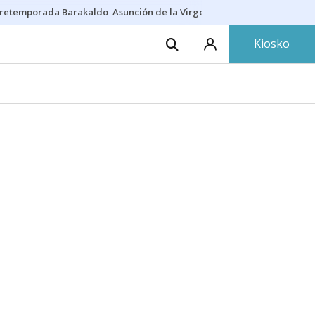
retemporada Barakaldo
Asunción de la Virgen
Casa Targaryen
Gazt
Kiosko