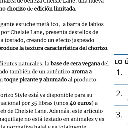
 marca de belleza Chelsie Lane, una nueva
ono chorizo
de
edición limitada
.
gante estuche metálico, la barra de labios
por Chelsie Lane, presenta destellos de
ja tostado, creando un efecto jaspeado
roduce la textura característica del chorizo
.
LO 
ientes naturales, la
base de cera vegana
del
1
nado también de un auténtico
aroma a
un
toque picante y ahumado
al producto.
2
orizo Style está ya disponible para su
nacional por 35 libras (unos
40 euros
) a
web de Chelsie Lane. Además, este artículo
3
aquillaje no está testado en animales y es
la normativa halal y es totalmente