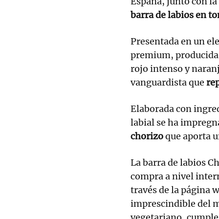
España, junto con la
barra de labios en t
Presentada en un ele
premium, producida 
rojo intenso y naran
vanguardista que
rep
Elaborada con ingred
labial se ha impreg
chorizo
que aporta 
La barra de labios Ch
compra a nivel inter
través de la página 
imprescindible del m
vegetariano, cumple 