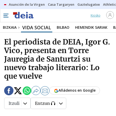
Asunción de la Virgen
Casa Targaryen
Gaztelugatxe
Athletic
Kiosko
VIDA SOCIAL
BIZKAIA
BILBAO
HEMENDIK SARIAK
B
El periodista de DEIA, Igor G.
Vico, presenta en Torre
Jauregia de Santurtzi su
nuevo trabajo literario: Lo
que vuelve
Añádenos en Google
Itzuli
Entzun