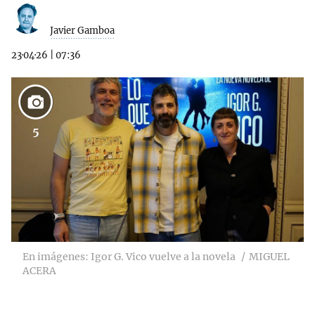
Javier Gamboa
23·04·26
|
07:36
5
En imágenes: Igor G. Vico vuelve a la novela
MIGUEL
ACERA