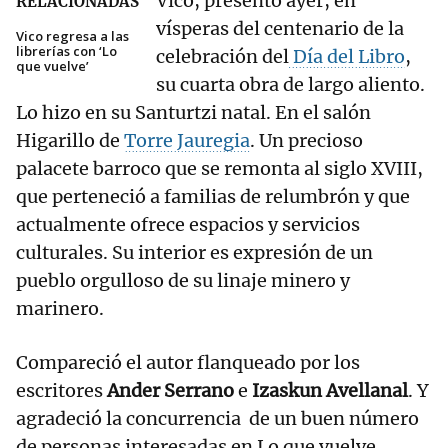
Vico, presentó ayer, en
RELACIONADAS
vísperas del centenario de la
Vico regresa a las
librerías con ‘Lo
celebración del
Día del Libro
,
que vuelve’
su cuarta obra de largo aliento.
Lo hizo en su Santurtzi natal. En el salón
Higarillo de
Torre Jauregia
. Un precioso
palacete barroco que se remonta al siglo XVIII,
que perteneció a familias de relumbrón y que
actualmente ofrece espacios y servicios
culturales. Su interior es expresión de un
pueblo orgulloso de su linaje minero y
marinero.
Compareció el autor flanqueado por los
escritores
Ander Serrano
e
Izaskun Avellanal
. Y
agradeció la concurrencia de un buen número
de personas interesadas en Lo que vuelve.