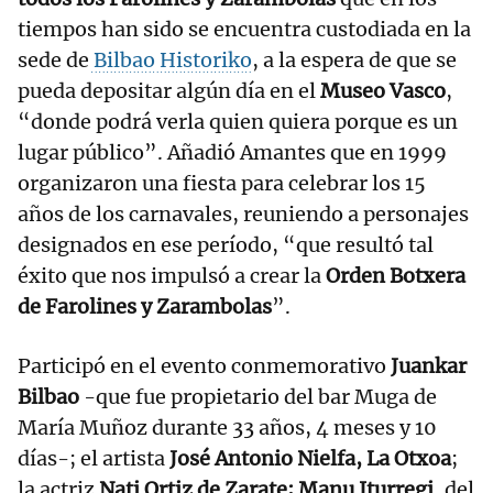
tiempos han sido se encuentra custodiada en la
sede de
Bilbao Historiko
, a la espera de que se
pueda depositar algún día en el
Museo Vasco
,
“donde podrá verla quien quiera porque es un
lugar público”. Añadió Amantes que en 1999
organizaron una fiesta para celebrar los 15
años de los carnavales, reuniendo a personajes
designados en ese período, “que resultó tal
éxito que nos impulsó a crear la
Orden Botxera
de Farolines y Zarambolas
”.
Participó en el evento conmemorativo
Juankar
Bilbao
-que fue propietario del bar Muga de
María Muñoz durante 33 años, 4 meses y 10
días-; el artista
José Antonio Nielfa, La Otxoa
;
la actriz
Nati Ortiz de Zarate; Manu Iturregi
, del