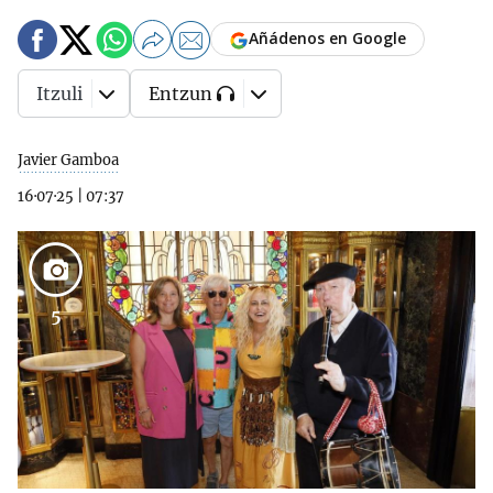
Añádenos en Google
Itzuli
Entzun
Javier Gamboa
16·07·25
|
07:37
5