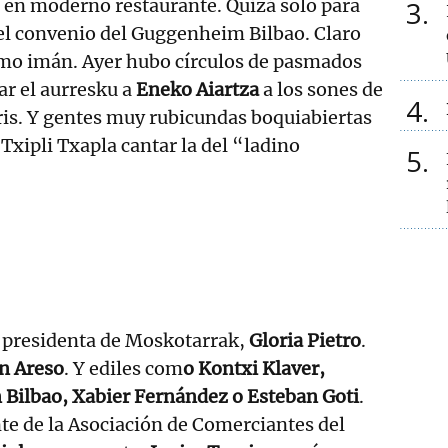
 en moderno restaurante. Quizá solo para
3
 el convenio del Guggenheim Bilbao. Claro
mo imán. Ayer hubo círculos de pasmados
ar el aurresku a
Eneko Aiartza
a los sones de
4
ris. Y gentes muy rubicundas boquiabiertas
Txipli Txapla cantar la del “ladino
5
a presidenta de Moskotarrak,
Gloria Pietro
.
n Areso
. Y ediles com
o Kontxi Klaver,
 Bilbao, Xabier Fernández o Esteban Goti
.
nte de la Asociación de Comerciantes del