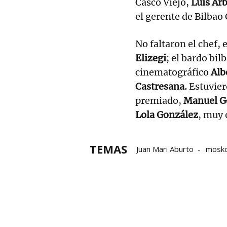
Casco Viejo,
Luis Arb
el gerente de Bilbao
No faltaron el chef,
Elizegi
; el bardo bil
cinematográfico
Alb
Castresana.
Estuvier
premiado,
Manuel G
Lola González
, muy 
TEMAS
Juan Mari Aburto
mosko