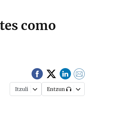
ntes como
Itzuli
Entzun