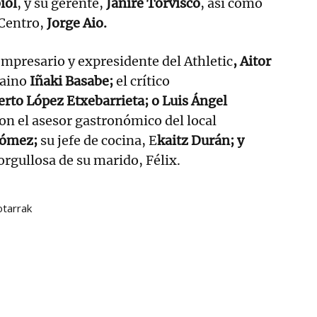
iol
, y su gerente,
Janire Torvisco
, así como
 Centro,
Jorge Aio.
 empresario y expresidente del Athletic
, Aitor
baino
Iñaki Basabe;
el crítico
erto López Etxebarrieta; o Luis Ángel
on el asesor gastronómico del local
ómez;
su jefe de cocina, E
kaitz Durán; y
orgullosa de su marido, Félix.
tarrak