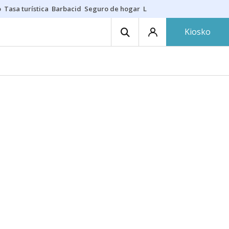
o
Tasa turística
Barbacid
Seguro de hogar
Lío Athletic-Osasuna
Mast
Kiosko