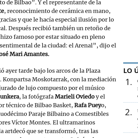
o de Bilbao”. Y el representante de la
te
, reconocimiento de cerámica en mano,
acias y que le hacía especial ilusión por lo
ocal. Después recibió también un retoño de
e hizo famoso por estar situado en pleno
entimental de la ciudad: el Arenal”, dijo el
osé Mari Amantes.
LO 
ó ayer tarde bajo los arcos de la Plaza
. Konpartsa Moskotarrak, con la mediación
1
jurado de lujo compuesto por el músico
Junkera
, la fotógrafa
Marieli Oviedo
y el
or técnico de Bilbao Basket,
Rafa Puey
o,
2
duodécimo Paraje Bilbaino a Comestibles
cores Víctor Montes. El ultramarinos
a artdecó que se transformó, tras las