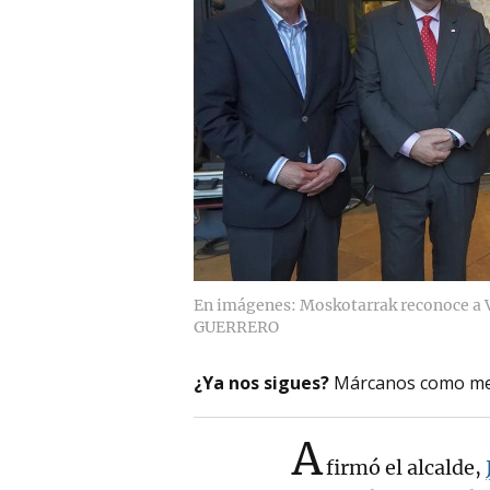
En imágenes: Moskotarrak reconoce a 
GUERRERO
¿Ya nos sigues?
Márcanos como me
A
firmó el alcalde,