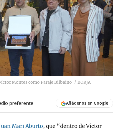
Víctor Montes como Paraje Bilbaino
BORJA
dio preferente
Añádenos en Google
Juan Mari Aburto
, que “dentro de Víctor