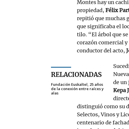
Montes hay un cachit
propiedad,
Félix Par
repitió que muchas gr
que significaba el l
tilo. “El árbol que s
corazón comercial y s
conductor del acto,
J
Sucedi
RELACIONADAS
Nueva
de un 
Fundación Euskaltel, 25 años
de la conexión entre raíces y
Kepa 
alas
direct
distinguió como su 
Selectos, Vinos y Li
centenario de fachad