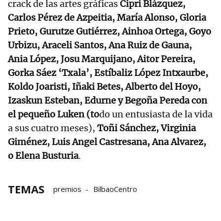
crack de las artes gráficas
Cipri Blázquez,
Carlos Pérez de Azpeitia, María Alonso, Gloria
Prieto, Gurutze Gutiérrez, Ainhoa Ortega, Goyo
Urbizu, Araceli Santos, Ana Ruiz de Gauna,
Ania López, Josu Marquijano, Aitor Pereira,
Gorka Sáez ‘Txala’, Estíbaliz López Intxaurbe,
Koldo Joaristi, Iñaki Betes, Alberto del Hoyo,
Izaskun Esteban, Edurne y Begoña Pereda con
el pequeño Luken (to
do un entusiasta de la vida
a sus cuatro meses),
Toñi Sánchez, Virginia
Giménez, Luis Angel Castresana, Ana Alvarez,
o Elena Busturia
.
TEMAS
premios
BilbaoCentro