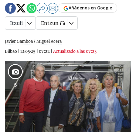
Añádenos en Google
Itzuli
Entzun
Javier Gamboa / Miguel Acera
Bilbao
|
21·05·25
|
07:22
|
Actualizado a las 07:23
5