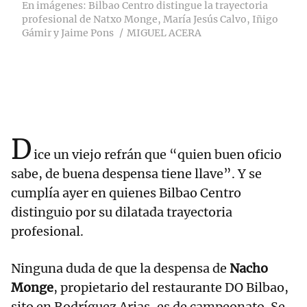
En imágenes: Bilbao Centro distingue la trayectoria
profesional de Natxo Monge, María Jesús Calvo, Iñigo
Gámir y Jaime Pons
MIGUEL ACERA
D
ice un viejo refrán que “quien buen oficio
sabe, de buena despensa tiene llave”. Y se
cumplía ayer en quienes Bilbao Centro
distinguio por su dilatada trayectoria
profesional.
Ninguna duda de que la despensa de
Nacho
Monge
, propietario del restaurante DO Bilbao,
sito en Rodríguez Arias, es de campeonato. Se