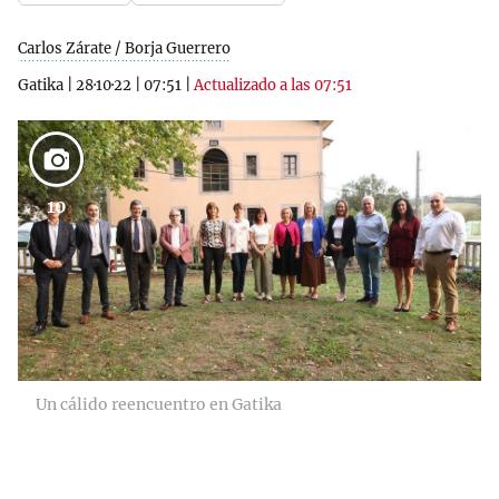
Carlos Zárate / Borja Guerrero
Gatika
|
28·10·22
|
07:51
|
Actualizado a las 07:51
10
Un cálido reencuentro en Gatika