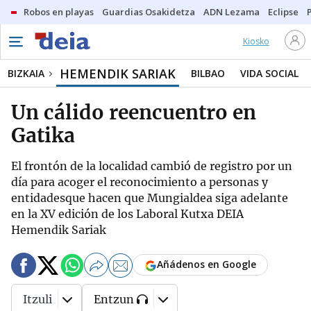
Robos en playas
Guardias Osakidetza
ADN Lezama
Eclipse
Kiosko
HEMENDIK SARIAK
BIZKAIA
BILBAO
VIDA SOCIAL
Un cálido reencuentro en
Gatika
El frontón de la localidad cambió de registro por un
día para acoger el reconocimiento a personas y
entidadesque hacen que Mungialdea siga adelante
en la XV edición de los Laboral Kutxa DEIA
Hemendik Sariak
Añádenos en Google
Itzuli
Entzun