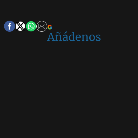
Añádenos
en
Google