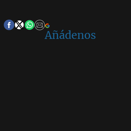
Añádenos
en
Google