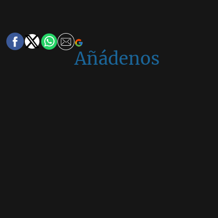
Añádenos
en
Google