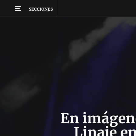
SECCIONES
En imágene
Linaje e