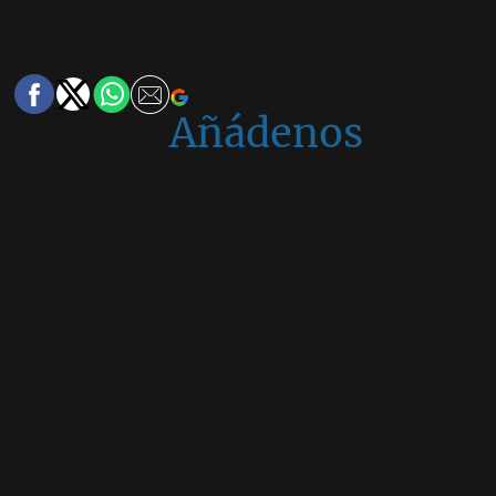
Añádenos
en
Google