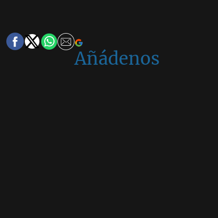
Añádenos
en
Google