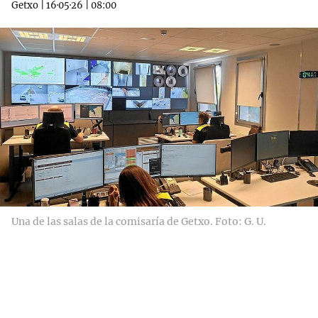
Getxo
|
16·05·26
|
08:00
Una de las salas de la comisaría de Getxo. Foto: G. U.