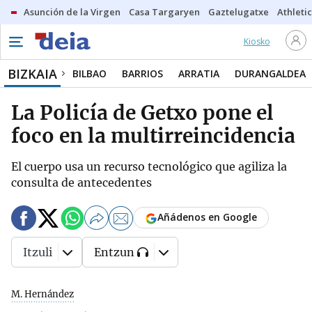
Asunción de la Virgen
Casa Targaryen
Gaztelugatxe
Athletic
Kiosko
BIZKAIA
BILBAO
BARRIOS
ARRATIA
DURANGALDEA
La Policía de Getxo pone el
foco en la multirreincidencia
El cuerpo usa un recurso tecnológico que agiliza la
consulta de antecedentes
Añádenos en Google
Itzuli
Entzun
M. Hernández