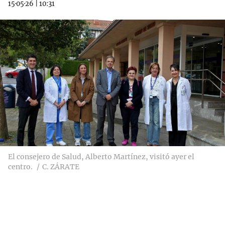
15·05·26
|
10:31
El consejero de Salud, Alberto Martínez, visitó ayer el
centro.
C. ZÁRATE