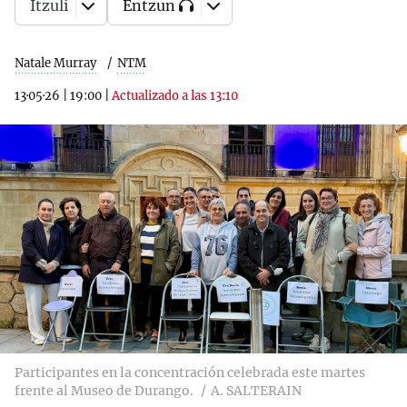
Itzuli
Entzun
Natale Murray
NTM
13·05·26
|
19:00
|
Actualizado a las 13:10
Participantes en la concentración celebrada este martes
frente al Museo de Durango.
A. SALTERAIN