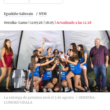
Eguzkiñe Salterain
NTM
Gernika-Lumo
|
12·05·26
|
18:05
|
Actualizado a las 12:28
La entrega de premios será el 5 de agosto
GERNIKA-
LUMOKO UDALA