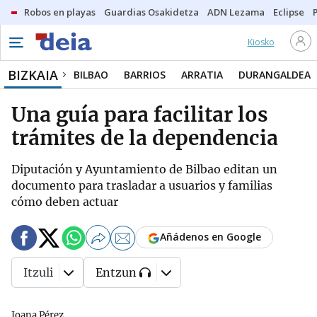
Robos en playas
Guardias Osakidetza
ADN Lezama
Eclipse
Kiosko
BIZKAIA
BILBAO
BARRIOS
ARRATIA
DURANGALDEA
Una guía para facilitar los
trámites de la dependencia
Diputación y Ayuntamiento de Bilbao editan un
documento para trasladar a usuarios y familias
cómo deben actuar
Añádenos en Google
Itzuli
Entzun
Joana Pérez