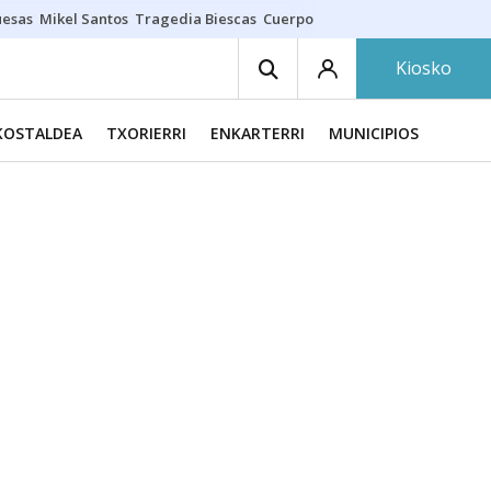
uesas
Mikel Santos
Tragedia Biescas
Cuerpo ría
Inmigración Bizkaia
Kiosko
KOSTALDEA
TXORIERRI
ENKARTERRI
MUNICIPIOS