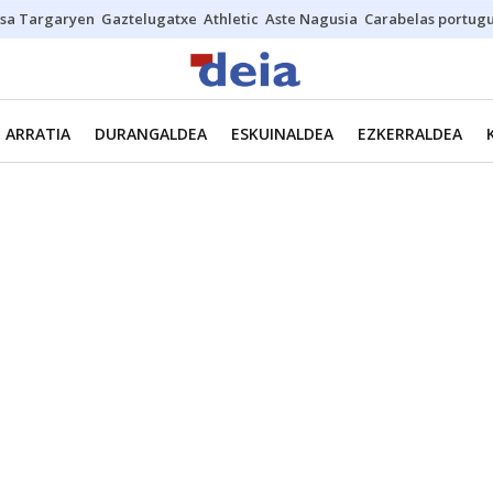
sa Targaryen
Gaztelugatxe
Athletic
Aste Nagusia
Carabelas portug
ARRATIA
DURANGALDEA
ESKUINALDEA
EZKERRALDEA