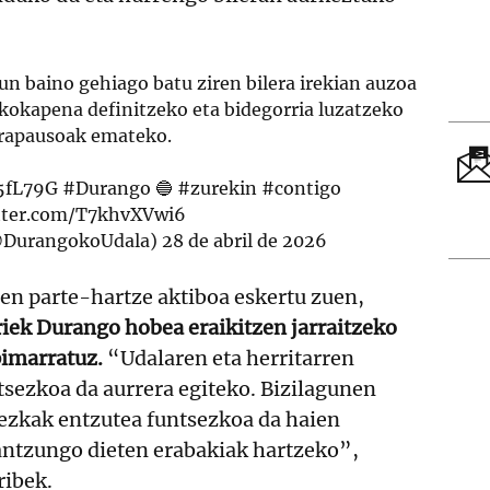
n baino gehiago batu ziren bilera irekian auzoa
okapena definitzeko eta bidegorria luzatzeko
rapausoak emateko.
R5fL79G
#Durango
🔵
#zurekin
#contigo
itter.com/T7khvXVwi6
@DurangokoUdala)
28 de abril de 2026
ren parte-hartze aktiboa eskertu zuen,
iek Durango hobea eraikitzen jarraitzeko
pimarratuz.
“Udalaren eta herritarren
tsezkoa da aurrera egiteko. Bizilagunen
zkak entzutea funtsezkoa da haien
antzungo dieten erabakiak hartzeko”,
ribek.