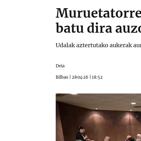
Muruetatorre
batu dira au
Udalak aztertutako aukerak au
Deia
Bilbao
|
28·04·26
|
18:52