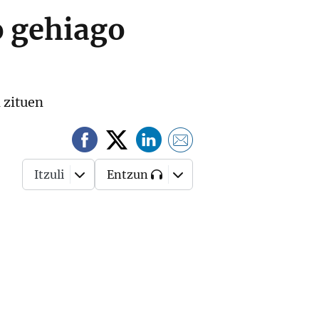
o gehiago
 zituen
Itzuli
Entzun