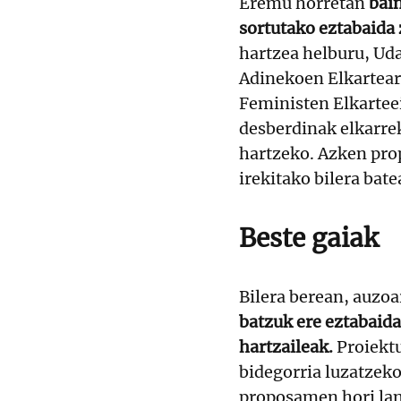
Eremu horretan
bai
sortutako eztabaida 
hartzea helburu, Ud
Adinekoen Elkartea
Feministen Elkartee
desberdinak elkarre
hartzeko. Azken pro
irekitako bilera bat
Beste gaiak
Bilera berean, auzoa
batzuk ere eztabaida
hartzaileak.
Proiekt
bidegorria luzatzek
proposamen hori lan