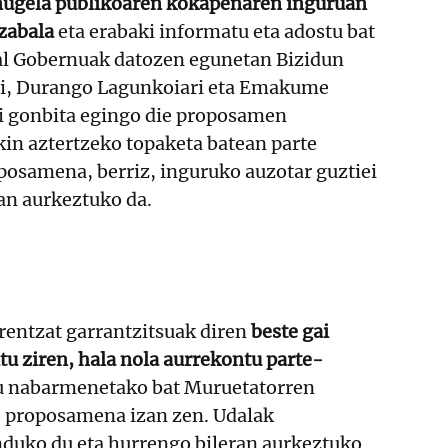
nugela publikoaren kokapenaren inguruan
zabala
eta erabaki informatu eta adostu bat
al Gobernuak datozen egunetan Bizidun
ri, Durango Lagunkoiari eta Emakume
i gonbita egingo die proposamen
kin aztertzeko topaketa batean parte
posamena, berriz, inguruko auzotar guztiei
ean aurkeztuko da.
rentzat garrantzitsuak diren
beste gai
tu ziren, hala nola aurrekontu parte-
u nabarmenetako bat Muruetatorren
o proposamena izan zen. Udalak
duko du eta hurrengo bileran aurkeztuko