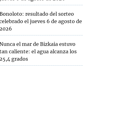
Bonoloto: resultado del sorteo
celebrado el jueves 6 de agosto de
2026
Nunca el mar de Bizkaia estuvo
tan caliente: el agua alcanza los
25,4 grados