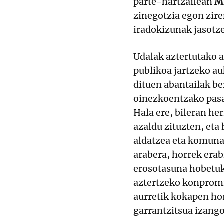
parte-hartzailean
Mi
zinegotzia egon zir
iradokizunak jasotz
Udalak aztertutako 
publikoa jartzeko a
dituen abantailak b
oinezkoentzako pasa
Hala ere, bileran he
azaldu zituzten, eta
aldatzea eta komuna
arabera, horrek erabi
erosotasuna hobetuk
aztertzeko konpromi
aurretik kokapen hor
garrantzitsua izang