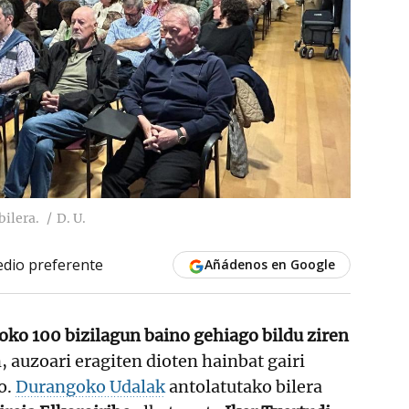
ilera.
D. U.
dio preferente
Añádenos en Google
oko 100 bizilagun baino gehiago bildu ziren
, auzoari eragiten dioten hainbat gairi
o.
Durangoko Udalak
antolatutako bilera