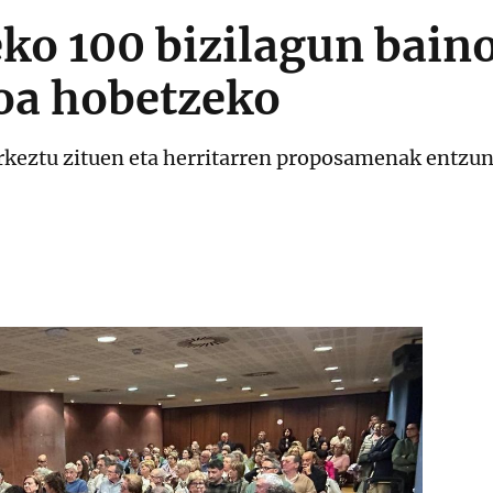
ko 100 bizilagun bain
zoa hobetzeko
rkeztu zituen eta herritarren proposamenak entzun