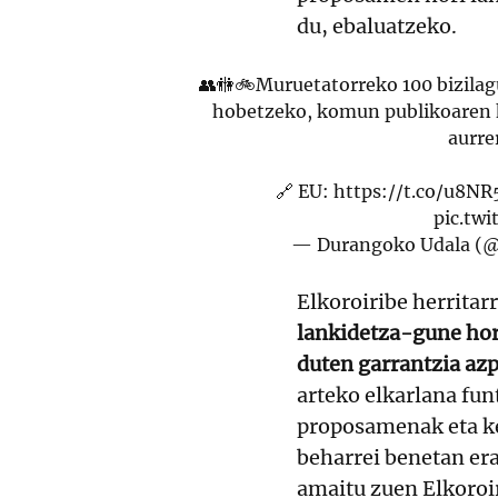
du, ebaluatzeko.
👥🚻🚲Muruetatorreko 100 bizilagu
hobetzeko, komun publikoaren k
aurre
🔗 EU:
https://t.co/u8N
pic.tw
— Durangoko Udala (
Elkoroiribe herritar
lankidetza-gune hor
duten garrantzia az
arteko elkarlana fun
proposamenak eta ke
beharrei benetan er
amaitu zuen Elkoroi