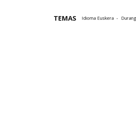
TEMAS
Idioma Euskera
Durang