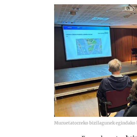
Muruetatorreko bizilagunek egindako b