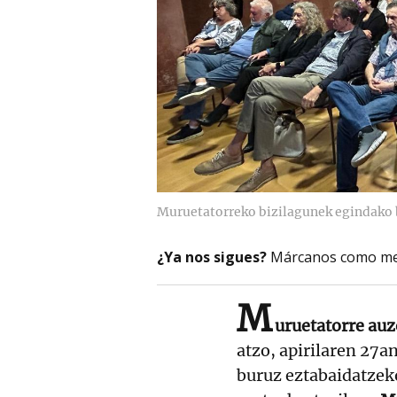
Muruetatorreko bizilagunek egindako b
¿Ya nos sigues?
Márcanos como me
M
uruetatorre auz
atzo, apirilaren 27an
buruz eztabaidatzek