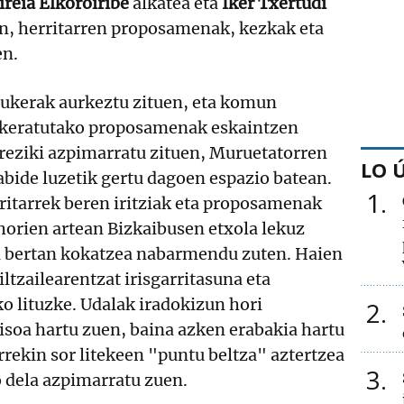
reia Elkoroiribe
alkatea eta
Iker Txertudi
en, herritarren proposamenak, kezkak eta
en.
aukerak aurkeztu zituen, eta komun
ukeratutako proposamenak eskaintzen
ereziki azpimarratu zituen, Muruetatorren
LO 
bide luzetik gertu dagoen espazio batean.
1
rritarrek beren iritziak eta proposamenak
 horien artean Bizkaibusen etxola lekuz
 bertan kokatzea nabarmendu zuten. Haien
ltzailearentzat irisgarritasuna eta
o lituzke. Udalak iradokizun hori
2
soa hartu zuen, baina azken erabakia hartu
rekin sor litekeen "puntu beltza" aztertzea
3
o dela azpimarratu zuen.