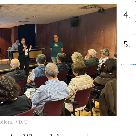
4
5
ilera.
D. U.