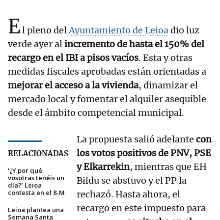
E
l pleno del
Ayuntamiento de Leioa
dio luz
verde ayer al
incremento de hasta el 150% del
recargo en el IBI a pisos vacíos
. Esta y otras
medidas fiscales aprobadas están orientadas a
mejorar el acceso a la vivienda
, dinamizar el
mercado local y fomentar el alquiler asequible
desde el ámbito competencial municipal.
La propuesta salió adelante
con
los votos positivos de PNV, PSE
RELACIONADAS
y Elkarrekin
, mientras que EH
‘¿Y por qué
vosotras tenéis un
Bildu se abstuvo y el PP la
día?’ Leioa
contesta en el 8-M
rechazó. Hasta ahora, el
recargo en este impuesto para
Leioa plantea una
Semana Santa