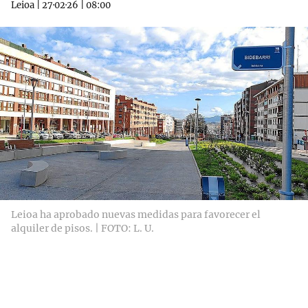
Leioa
|
27·02·26
|
08:00
Leioa ha aprobado nuevas medidas para favorecer el
alquiler de pisos. | FOTO: L. U.