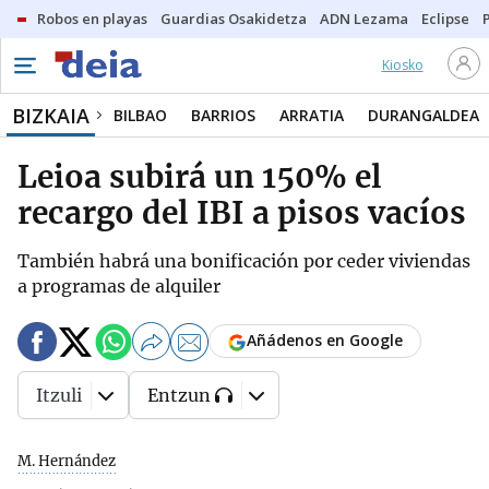
Robos en playas
Guardias Osakidetza
ADN Lezama
Eclipse
Kiosko
BIZKAIA
BILBAO
BARRIOS
ARRATIA
DURANGALDEA
Leioa subirá un 150% el
recargo del IBI a pisos vacíos
También habrá una bonificación por ceder viviendas
a programas de alquiler
Añádenos en Google
Itzuli
Entzun
M. Hernández