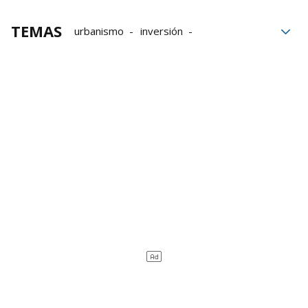
TEMAS
urbanismo
inversión
Ayuntamiento
votos
PSE
presupuestos municipales
Iurreta