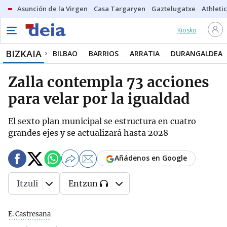
Asunción de la Virgen
Casa Targaryen
Gaztelugatxe
Athletic
Kiosko
BIZKAIA
BILBAO
BARRIOS
ARRATIA
DURANGALDEA
Zalla contempla 73 acciones
para velar por la igualdad
El sexto plan municipal se estructura en cuatro
grandes ejes y se actualizará hasta 2028
Añádenos en Google
Itzuli
Entzun
E. Castresana