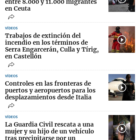
entre 8.000 y 11.000 migrantes
en Ceuta
VÍDEOS
Trabajos de extinción del
incendio en los términos de
Serra Engarcerán, Culla y Tírig,
en Castellón
VÍDEOS
Controles en las fronteras de
puertos y aeropuertos para los
desplazamientos desde Italia
VÍDEOS
La Guardia Civil rescata a una
mujer y su hijo de un vehículo
tras precipitarse por un