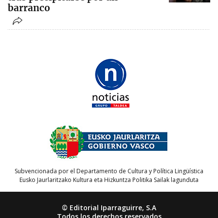
barranco
Subvencionada por el Departamento de Cultura y Política Lingüística
Eusko Jaurlaritzako Kultura eta Hizkuntza Politika Sailak lagunduta
© Editorial Iparraguirre, S.A
Todos los derechos reservados