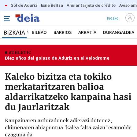
Gol de Aduriz
Esne Beltza
Anular tarjeta de crédito
Aviso am
Kiosko
BIZKAIA
BILBAO
BARRIOS
ARRATIA
DURANGALDEA
ATHLETIC
Diez años del golazo de Aduriz en el Velodrome
Kaleko bizitza eta tokiko
merkataritzaren balioa
aldarrikatzeko kanpaina hasi
du Jaurlaritzak
Kanpainaren arduradunek adierazi dutenez,
ekimenaren abiapuntua 'kalea falta zaizu' esamolde
ezaguna da