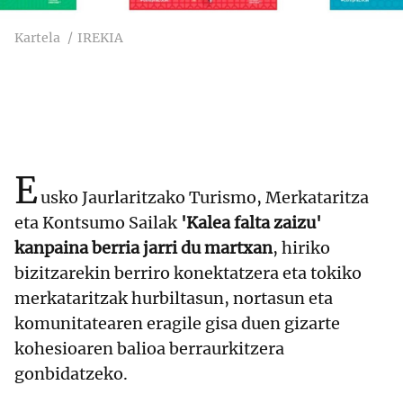
Kartela
IREKIA
E
usko Jaurlaritzako Turismo, Merkataritza
eta Kontsumo Sailak
'Kalea falta zaizu'
kanpaina berria jarri du martxan
, hiriko
bizitzarekin berriro konektatzera eta tokiko
merkataritzak hurbiltasun, nortasun eta
komunitatearen eragile gisa duen gizarte
kohesioaren balioa berraurkitzera
gonbidatzeko.