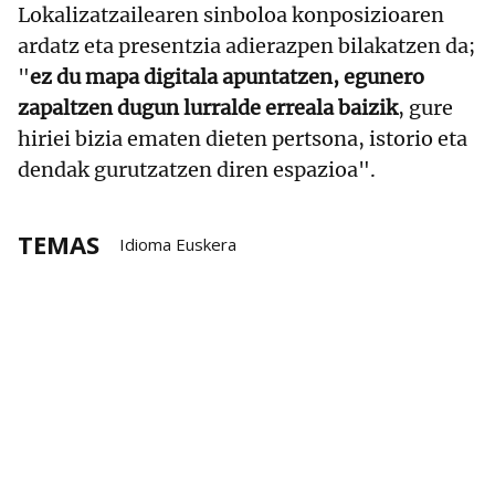
Lokalizatzailearen sinboloa konposizioaren
ardatz eta presentzia adierazpen bilakatzen da;
"
ez du mapa digitala apuntatzen, egunero
zapaltzen dugun lurralde erreala baizik
, gure
hiriei bizia ematen dieten pertsona, istorio eta
dendak gurutzatzen diren espazioa".
TEMAS
Idioma Euskera