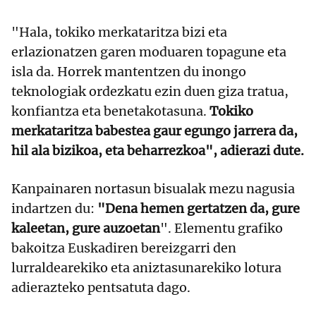
"Hala, tokiko merkataritza bizi eta
erlazionatzen garen moduaren topagune eta
isla da. Horrek mantentzen du inongo
teknologiak ordezkatu ezin duen giza tratua,
konfiantza eta benetakotasuna.
Tokiko
merkataritza babestea gaur egungo jarrera da,
hil ala bizikoa, eta beharrezkoa", adierazi dute.
Kanpainaren nortasun bisualak mezu nagusia
indartzen du:
"Dena hemen gertatzen da, gure
kaleetan, gure auzoetan
". Elementu grafiko
bakoitza Euskadiren bereizgarri den
lurraldearekiko eta aniztasunarekiko lotura
adierazteko pentsatuta dago.