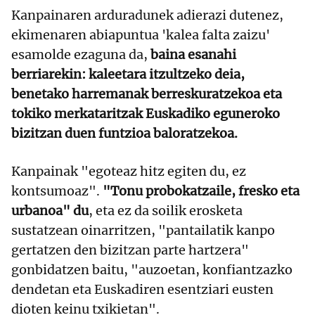
Kanpainaren arduradunek adierazi dutenez,
ekimenaren abiapuntua 'kalea falta zaizu'
esamolde ezaguna da,
baina esanahi
berriarekin: kaleetara itzultzeko deia,
benetako harremanak berreskuratzekoa eta
tokiko merkataritzak Euskadiko eguneroko
bizitzan duen funtzioa baloratzekoa.
Kanpainak "egoteaz hitz egiten du, ez
kontsumoaz".
"Tonu probokatzaile, fresko eta
urbanoa" du
, eta ez da soilik erosketa
sustatzean oinarritzen, "pantailatik kanpo
gertatzen den bizitzan parte hartzera"
gonbidatzen baitu, "auzoetan, konfiantzazko
dendetan eta Euskadiren esentziari eusten
dioten keinu txikietan".