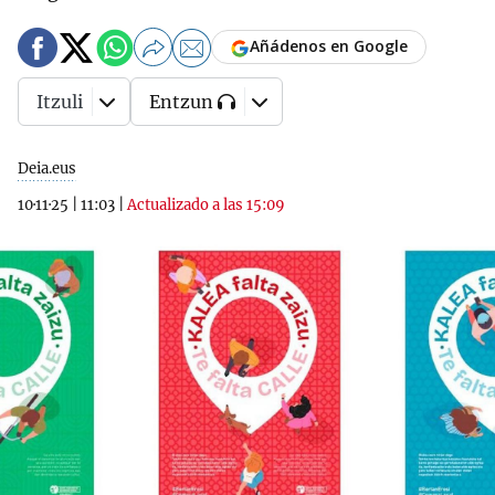
Añádenos en Google
Itzuli
Entzun
Deia.eus
10·11·25
|
11:03
|
Actualizado a las 15:09