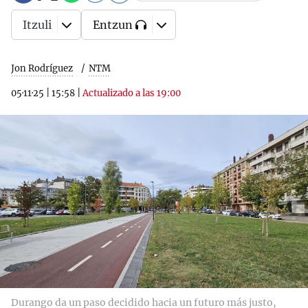
Itzuli
Entzun
Jon Rodríguez
NTM
05·11·25
|
15:58
|
Actualizado a las 19:00
Durango da un paso decidido hacia un futuro más justo,