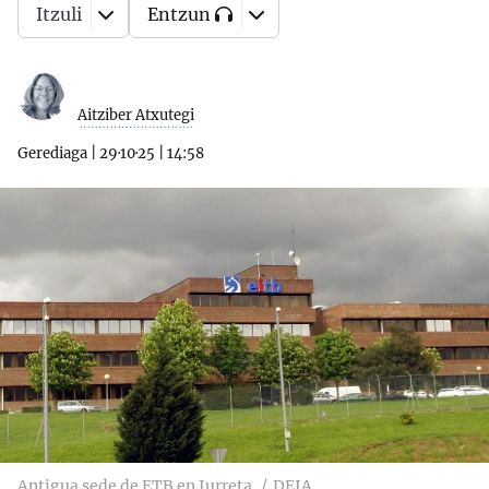
Itzuli
Entzun
Aitziber Atxutegi
Gerediaga
|
29·10·25
|
14:58
Antigua sede de ETB en Iurreta
DEIA