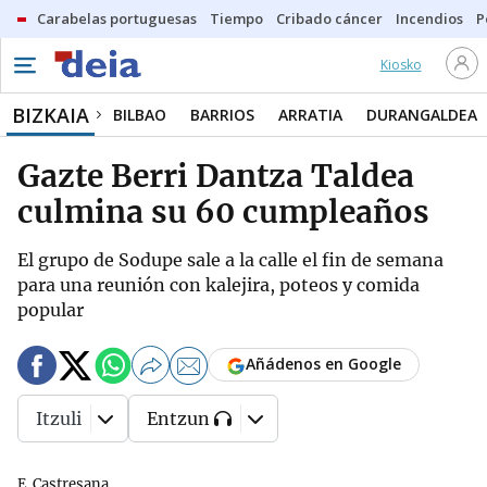
Carabelas portuguesas
Tiempo
Cribado cáncer
Incendios
P
Kiosko
BIZKAIA
BILBAO
BARRIOS
ARRATIA
DURANGALDEA
Gazte Berri Dantza Taldea
culmina su 60 cumpleaños
El grupo de Sodupe sale a la calle el fin de semana
para una reunión con kalejira, poteos y comida
popular
Añádenos en Google
Itzuli
Entzun
E. Castresana