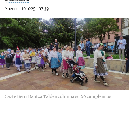
Güeñes
|
10·10·25
|
07:39
Gazte Berri Dantza Taldea culmina su 60 cumpleaños