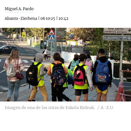
Miguel A. Pardo
Abanto-Zierbena
|
06·10·25
|
10:42
Imagen de una de las rutas de Eskola Bideak.
A-Z.U.