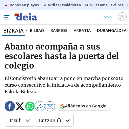
Robos en playas
Guardias Osakidetza
ADN Lezama
Eclipse
Kiosko
BIZKAIA
BILBAO
BARRIOS
ARRATIA
DURANGALDEA
Abanto acompaña a sus
escolares hasta la puerta del
colegio
El Consistorio abantoarra pone en marcha por sexto
curso consecutivo la iniciativa de acompañamiento
Eskola Bideak
Añádenos en Google
Itzuli
Entzun