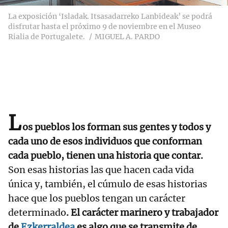
La exposición ‘Isladak. Itsasadarreko Lanbideak’ se podrá
disfrutar hasta el próximo 9 de noviembre en el Museo
Rialia de Portugalete.
MIGUEL A. PARDO
L
os pueblos los forman sus gentes y todos y
cada uno de esos individuos que conforman
cada pueblo, tienen una historia que contar.
Son esas historias las que hacen cada vida
única y, también, el cúmulo de esas historias
hace que los pueblos tengan un carácter
determinado
. El carácter marinero y trabajador
de
Ezkerraldea
es algo que se transmite de