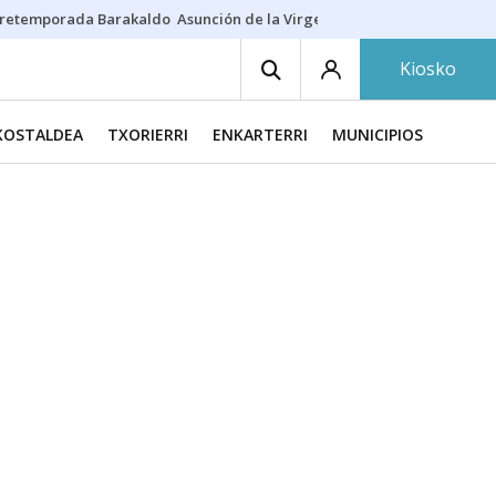
retemporada Barakaldo
Asunción de la Virgen
Casa Targaryen
Gazt
Kiosko
KOSTALDEA
TXORIERRI
ENKARTERRI
MUNICIPIOS