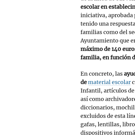
escolar
en estableci
iniciativa, aprobada
tenido una respuesta
familias como del se
Ayuntamiento que en
máximo de 140 euros 
familia, en función d
En concreto, las
ayud
de
material escolar
c
Infantil, artículos d
así como archivadore
diccionarios, mochil
excluidos de esta lí
gafas, lentillas, libr
dispositivos informá