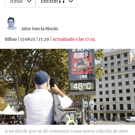
Itzuli
Entzun
Aitor García Morán
Bilbao
|
15·08·25
|
15:29
|
Actualizado a las 17:04
A un día de que se dé comienzo a una nueva edición de Aste