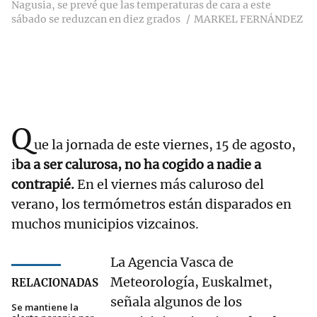
Nagusia, se prevé que las temperaturas de cara a este
sábado se reduzcan en diez grados
MARKEL FERNÁNDEZ
Q
ue la jornada de este viernes, 15 de agosto,
i
ba a ser calurosa, no ha cogido a nadie a
contrapié.
En el viernes más caluroso del
verano, los termómetros están disparados en
muchos municipios vizcainos.
La Agencia Vasca de
Meteorología, Euskalmet,
RELACIONADAS
señala algunos de los
Se mantiene la