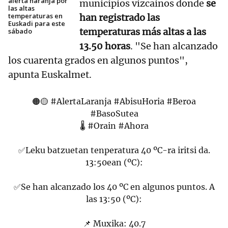
alerta naranja por
municipios vizcainos donde
s
e
las altas
temperaturas en
han registrado las
Euskadi para este
temperaturas más altas a las
sábado
13.50 horas
. "Se han alcanzado
los cuarenta grados en algunos puntos",
apunta Euskalmet.
🟠🟡
#AlertaLaranja
#AbisuHoria
#Beroa
#BasoSutea
🌡
#Orain
#Ahora
✅Leku batzuetan tenperatura 40 ºC-ra iritsi da.
13:50ean (ºC):
✅Se han alcanzado los 40 ºC en algunos puntos. A
las 13:50 (ºC):
📌 Muxika: 40.7