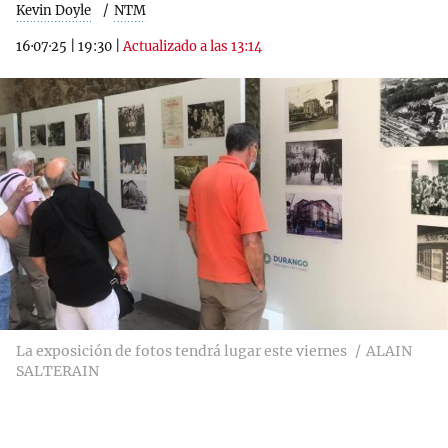
Kevin Doyle
NTM
16·07·25
|
19:30
|
Actualizado a las 13:14
La exposición de fotos tendrá lugar este viernes
ALAIN
SALTERAIN