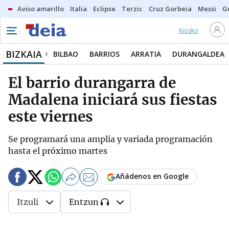
Aviso amarillo
Italia
Eclipse
Terzic
Cruz Gorbeia
Messi
G
Kiosko
BIZKAIA
BILBAO
BARRIOS
ARRATIA
DURANGALDEA
El barrio durangarra de
Madalena iniciará sus fiestas
este viernes
Se programará una amplia y variada programación
hasta el próximo martes
Añádenos en Google
Itzuli
Entzun