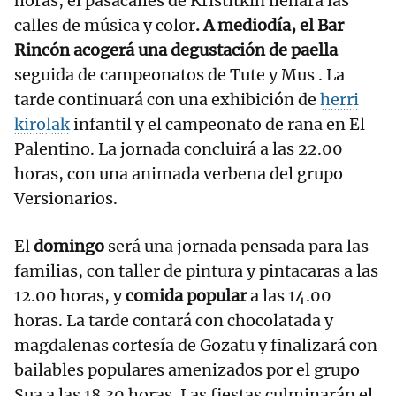
horas, el pasacalles de Kristitkin llenará las
calles de música y color
. A mediodía, el Bar
Rincón acogerá una degustación de paella
seguida de campeonatos de Tute y Mus . La
tarde continuará con una exhibición de
herri
kirolak
infantil y el campeonato de rana en El
Palentino. La jornada concluirá a las 22.00
horas, con una animada verbena del grupo
Versionarios.
El
domingo
será una jornada pensada para las
familias, con taller de pintura y pintacaras a las
12.00 horas, y
comida popular
a las 14.00
horas. La tarde contará con chocolatada y
magdalenas cortesía de Gozatu y finalizará con
bailables populares amenizados por el grupo
Sua a las 18.30 horas. Las fiestas culminarán el