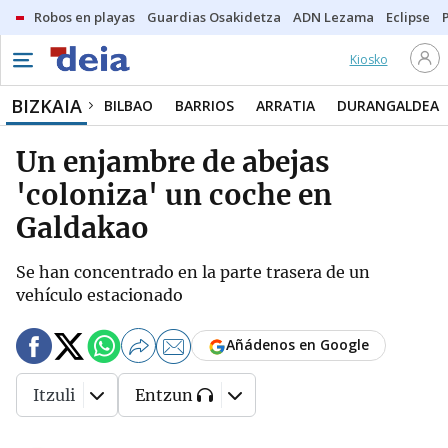
Robos en playas
Guardias Osakidetza
ADN Lezama
Eclipse
Kiosko
BIZKAIA
BILBAO
BARRIOS
ARRATIA
DURANGALDEA
Un enjambre de abejas
'coloniza' un coche en
Galdakao
Se han concentrado en la parte trasera de un
vehículo estacionado
Añádenos en Google
Itzuli
Entzun