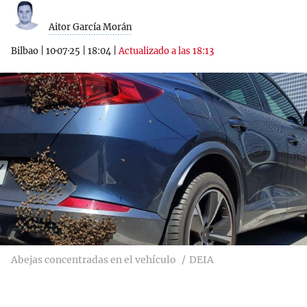
Aitor García Morán
Bilbao
|
10·07·25
|
18:04
|
Actualizado a las 18:13
Abejas concentradas en el vehículo
DEIA