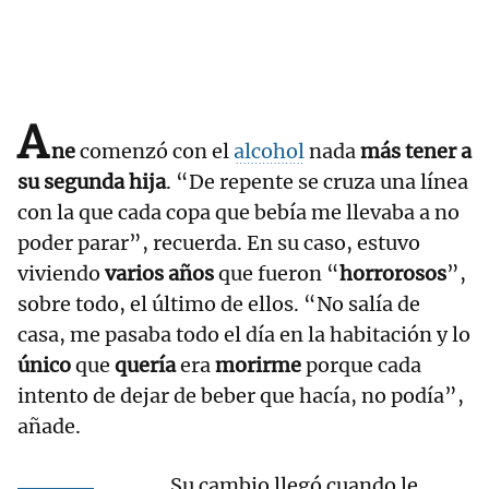
A
ne
comenzó con el
alcohol
nada
más tener a
su segunda hija
. “De repente se cruza una línea
con la que cada copa que bebía me llevaba a no
poder parar”, recuerda. En su caso, estuvo
viviendo
varios años
que fueron “
horrorosos
”,
sobre todo, el último de ellos. “No salía de
casa, me pasaba todo el día en la habitación y lo
único
que
quería
era
morirme
porque cada
intento de dejar de beber que hacía, no podía”,
añade.
Su cambio llegó cuando le