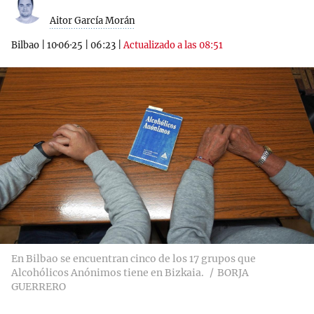
Aitor García Morán
Bilbao
|
10·06·25
|
06:23
|
Actualizado a las 08:51
En Bilbao se encuentran cinco de los 17 grupos que
Alcohólicos Anónimos tiene en Bizkaia.
BORJA
GUERRERO